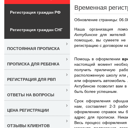
Временная регист
Регистрация граждан РФ
Обновление страницы: 06.0
Наша организация
пом
Регистрация граждан СНГ
Ахтубинске
для жителей
помощью, вы сумеете не 
регистрацию с договором на
ПОСТОЯННАЯ ПРОПИСКА
Помощь в оформлении
вр
ПРОПИСКА ДЛЯ РЕБЕНКА
настоящий момент необхо
получить приличную рабо
расположенную школу или д
РЕГИСТРАЦИЯ ДЛЯ РВП
или оформить автомобиль .
Ахтубинске позволит вам в
быть более успешным.
ОТВЕТЫ НА ВОПРОСЫ
Срок оформления
офици
нам, составляет 2-3 раб
ЦЕНА РЕГИСТРАЦИИ
оформлению справок мы бе
адрес для прописки. Ника
Весь процесс оформления 
ОТЗЫВЫ КЛИЕНТОВ
момента подписания дог