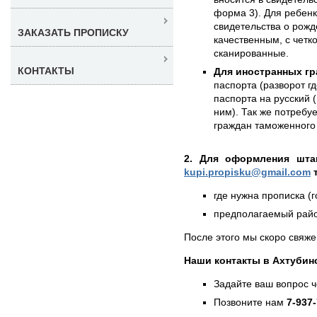
форма 3). Для ребен
свидетельства о рожд
ЗАКАЗАТЬ ПРОПИСКУ
качественным, с чет
сканированные.
КОНТАКТЫ
Для иностранных гр
паспорта (разворот г
паспорта на русский (
ним). Так же потребу
граждан таможенного 
2. Для оформления штам
kupi.propisku@gmail.com
т
где нужна прописка (г
предполагаемый район
После этого мы скоро свяже
Наши контакты в Ахтубин
Задайте ваш вопрос 
Позвоните нам
7-937